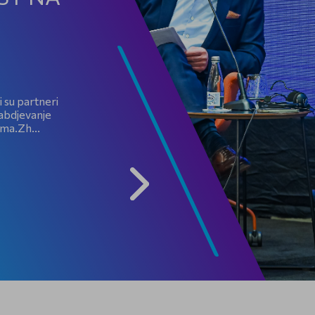
 su partneri
abdjevanje
ma.Zh...