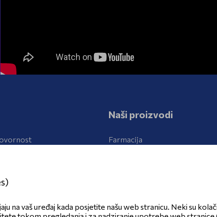
Naši proizvodi
ovornost
Farmacija
azvoj
Kozmetika, bilje
r
es)
jaju na vaš uređaj kada posjetite našu web stranicu. Neki su kolači
litete tokom pregledanja i za nadziranje upotrebe web stranice (