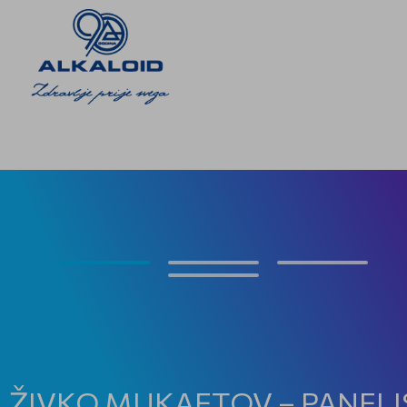
ŽIVKO MUKAETOV – PANELI