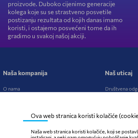
proizvode. Duboko cijenimo generacije
kolega koje su se strastveno posvetile
postizanju rezultata od kojih danas imamo
koristi, i ostajemo posvećeni tome da ih
gradimo u svakoj našoj akciji.
Naša kompanija
Naš uticaj
O nama
Društvena odg
Struktura kompanije
Istraživanje i r
Medijski centa
Ova web stranica koristi kolačiće (cooki
Naša web stranica koristi kolačiće, koji se postavl
instalirani, a neki nam omogućuju poboljšanje kva