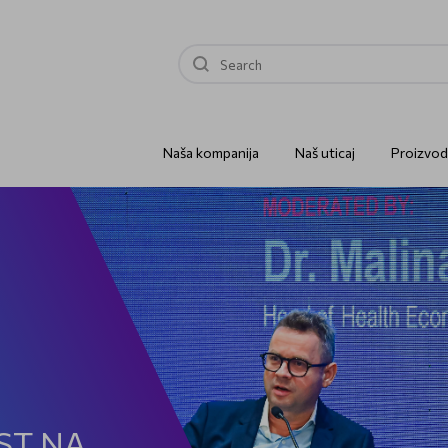
Naša kompanija
Naš uticaj
Proizvod
ST NA