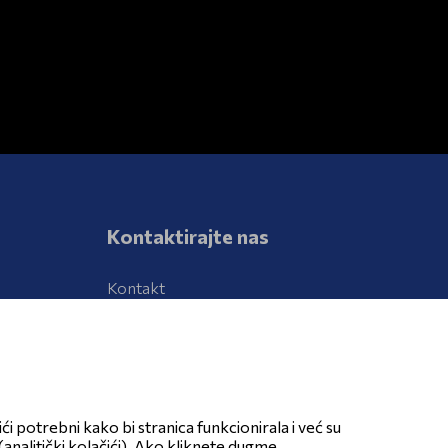
Kontaktirajte nas
Kontakt
Prijava neželjenih djelovanja lijeka
ći potrebni kako bi stranica funkcionirala i već su
Pratite nas
analitički kolačići). Ako kliknete dugme