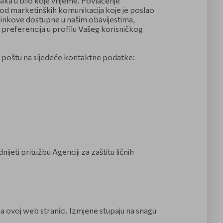
aka u bilo koje vrijeme. Povlačenje
ošte, broj mobitela i
 Facebook/ Instagram,
i od marketinških komunikacija koje je poslao
asnosti.
ve web stranice ili svaki
a linkove dostupne u našim obavijestima,
iše o tome kako ALKALOID
h preferencija u profilu Vašeg korisničkog
ličnih tehnologija tokom
macije s društvenih mreža,
 kako bismo vam osigurali
lju Vaše saglasnosti, te
nu poštu na sljedeće kontaktne podatke:
rebljavaju za zaštitu web-
ristimo Vaše lične
etinške komunikacije ili
orukom (SMS, WhatsApp,
taka je dobrovoljna, što
 svrhe. Za detaljne
dajte odjeljak ''Vaša
molimo pogledajte
 dijelite s nama o Vašem
eti pritužbu Agenciji za zaštitu ličnih
logija tokom pretraživanja
o posebnim Kolačićima
a ovoj web stranici. Izmjene stupaju na snagu