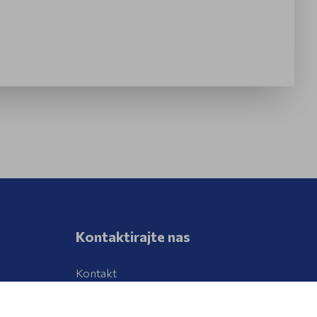
Kontaktirajte nas
Kontakt
Prijava neželjenih djelovanja lijeka