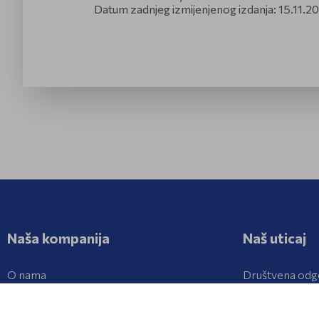
Datum zadnjeg izmijenjenog izdanja: 15.11.2
Naša kompanija
Naš uticaj
O nama
Društvena odg
Struktura kompanije
Istraživanje i r