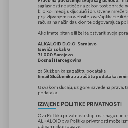
Pravo na povlačenje svoje saglasnosti.
Imat
• Ostale marketinške ak
put kada preuzmete ili ko
saglasnosti ne utieče na zakonitost obrade na
ostale podatke navedene u
svaki put kada koristite f
bilo koji medij, uključujući i društvene mreže
put kada komunicirate s 
prijavljivanjem na website-ove/aplikacije ili
• Pretraživanje na mreži:
dobiva vaše informacije s
računa na način da uklonite odgovarajuća polj
pretraživanja web-mjesta/
posjetite web stranicu i p
ispravna web-mjesta/aplika
Ako imate pitanje ili želite ostvariti svoja 
upotrebljavamo kolačiće ko
Nagradne igre, marketin
mjesta/aplikacija.
podatke kako bismo Vam do
ALKALOID D.O.O. Sarajevo
kampanje ili promocije).
Isevića sokak 6
Viber ili slično) u mjeri u
71 000 Sarajevo
znači da se možete usprotiv
Bosna i Hercegovina
informacije o tome kako p
prava'' u nastavku. Za vi
za Službenika za zaštitu podataka
službena pravila nagradne i
Email Službenika za zaštitu podataka: em
Istraživanje tržišta i p
U svakom slučaju, uz gore navedena prava, tak
iskustvu korištenja naših 
podataka.
web-mjesta/aplikacija AL
preuzetima s navedenog w
IZMJENE POLITIKE PRIVATNOSTI
Ova Politika privatnosti stupa na snagu dano
ALKALOID ovu Politiku privatnosti može izmij
odmah nakon objave.