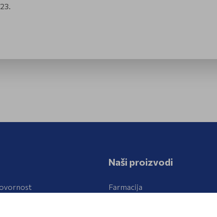
023.
Naši proizvodi
ovornost
Farmacija
azvoj
Kozmetika, bilje