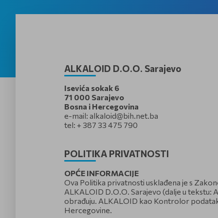
ALKALOID D.O.O. Sarajevo
Isevića sokak 6
71 000 Sarajevo
Bosna i Hercegovina
e-mail:
alkaloid@bih.net.ba
tel: + 387 33 475 790
POLITIKA PRIVATNOSTI
OPĆE INFORMACIJE
Ova Politika privatnosti usklađena je s Zako
ALKALOID D.O.O. Sarajevo (dalje u tekstu: AL
obrađuju. ALKALOID kao Kontrolor podataka gar
Hercegovine.