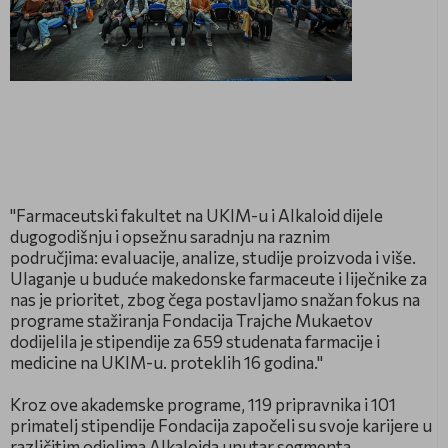
"Farmaceutski fakultet na UKIM-u i Alkaloid dijele
dugogodišnju i opsežnu saradnju na raznim
područjima: evaluacije, analize, studije proizvoda i više.
Ulaganje u buduće makedonske farmaceute i liječnike za
nas je prioritet, zbog čega postavljamo snažan fokus na
programe stažiranja Fondacija Trajche Mukaetov
dodijelila je stipendije za 659 studenata farmacije i
medicine na UKIM-u. proteklih 16 godina."
Kroz ove akademske programe, 119 pripravnika i 101
primatelj stipendije Fondacija započeli su svoje karijere u
različitim odjelima Alkaloida unutar segmenta