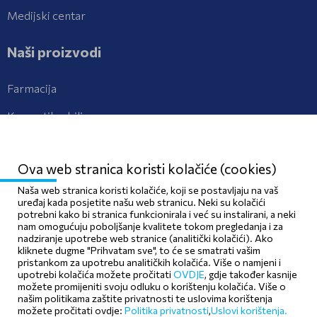
Medijski centar
Naši proizvodi
Farmacija
Kozmetika, bilje
Kontaktirajte nas
Ova web stranica koristi kolačiće (cookies)
Kontakt
Naša web stranica koristi kolačiće, koji se postavljaju na vaš
uređaj kada posjetite našu web stranicu. Neki su kolačići
potrebni kako bi stranica funkcionirala i već su instalirani, a neki
Prijava neželjenih djelovanja lijeka
nam omogućuju poboljšanje kvalitete tokom pregledanja i za
nadziranje upotrebe web stranice (analitički kolačići). Ako
kliknete dugme "Prihvatam sve", to će se smatrati vašim
pristankom za upotrebu analitičkih kolačića. Više o namjeni i
upotrebi kolačića možete pročitati
OVDJE
, gdje također kasnije
Pravila privatnosti
Politika kolačića
možete promijeniti svoju odluku o korištenju kolačića. Više o
našim politikama zaštite privatnosti te uslovima korištenja
Politika upotrebe
možete pročitati ovdje:
Politika privatnosti
,
Uslovi korištenja.