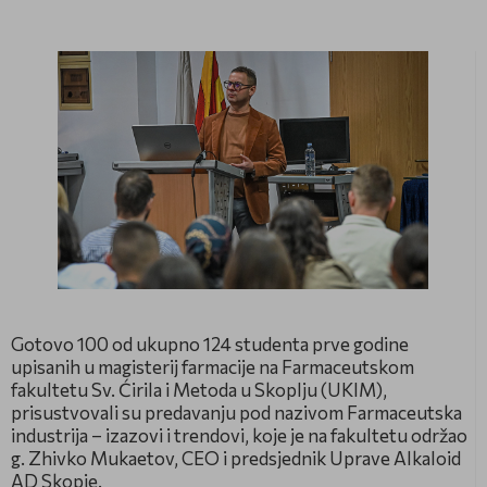
Gotovo 100 od ukupno 124 studenta prve godine
upisanih u magisterij farmacije na Farmaceutskom
fakultetu Sv. Ćirila i Metoda u Skoplju (UKIM),
prisustvovali su predavanju pod nazivom Farmaceutska
industrija – izazovi i trendovi, koje je na fakultetu održao
g. Zhivko Mukaetov, CEO i predsjednik Uprave Alkaloid
AD Skopje.