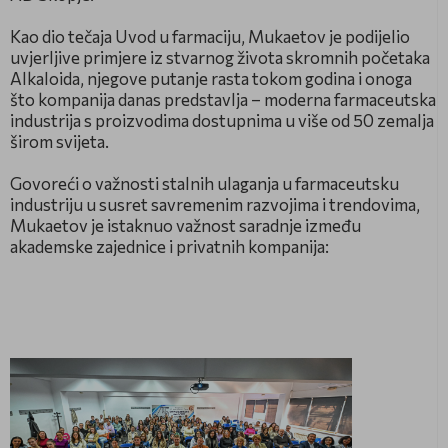
Kao dio tečaja Uvod u farmaciju, Mukaetov je podijelio
uvjerljive primjere iz stvarnog života skromnih početaka
Alkaloida, njegove putanje rasta tokom godina i onoga
što kompanija danas predstavlja – moderna farmaceutska
industrija s proizvodima dostupnima u više od 50 zemalja
širom svijeta.
Govoreći o važnosti stalnih ulaganja u farmaceutsku
industriju u susret savremenim razvojima i trendovima,
Mukaetov je istaknuo važnost saradnje između
akademske zajednice i privatnih kompanija: