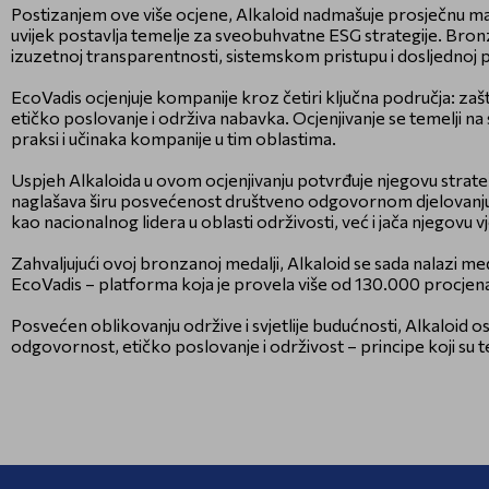
Postizanjem ove više ocjene, Alkaloid nadmašuje prosječnu mak
uvijek postavlja temelje za sveobuhvatne ESG strategije. Bron
izuzetnoj transparentnosti, sistemskom pristupu i dosljednoj 
EcoVadis ocjenjuje kompanije kroz četiri ključna područja: zašti
etičko poslovanje i održiva nabavka. Ocjenjivanje se temelji na 
praksi i učinaka kompanije u tim oblastima.
Uspjeh Alkaloida u ovom ocjenjivanju potvrđuje njegovu strat
naglašava širu posvećenost društveno odgovornom djelovanju u
kao nacionalnog lidera u oblasti održivosti, već i jača njego
Zahvaljujući ovoj bronzanoj medalji, Alkaloid se sada nalazi me
EcoVadis – platforma koja je provela više od 130.000 procjena
Posvećen oblikovanju održive i svjetlije budućnosti, Alkaloid o
odgovornost, etičko poslovanje i održivost – principe koji s