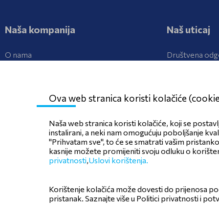
Naša kompanija
Naš uticaj
O nama
Društvena odg
Struktura kompanije
Istraživanje i r
Medijski centa
Ova web stranica koristi kolačiće (cooki
Naša web stranica koristi kolačiće, koji se postavl
instalirani, a neki nam omogućuju poboljšanje kva
"Prihvatam sve", to će se smatrati vašim pristank
kasnije možete promijeniti svoju odluku o korišten
privatnosti
,
Uslovi korištenja.
Pravila privatnosti
Politika kolačića
Politika upotrebe
Korištenje kolačića može dovesti do prijenosa p
pristanak. Saznajte više u Politici privatnosti i p