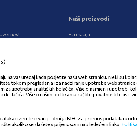
Naši proizvodi
ovornost
Farmacija
azvoj
Kozmetika, bilje
r
es)
jaju na vaš uređaj kada posjetite našu web stranicu. Neki su kolači
litete tokom pregledanja i za nadziranje upotrebe web stranice (
om za upotrebu analitičkih kolačića. Više o namjeni i upotrebi ko
ju kolačića. Više o našim politikama zaštite privatnosti te uslov
odataka u zemlje izvan područja BIH. Za prijenos podataka u od
otvrdite ukoliko se slažete s prijenosom na sljedećem linku:
Politik