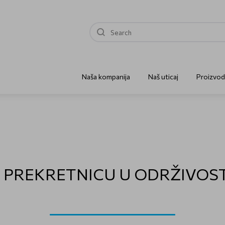
Naša kompanija
Naš uticaj
Proizvod
PREKRETNICU U ODRŽIVOST