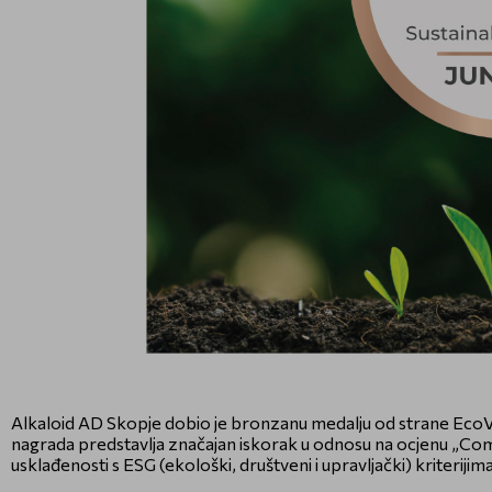
Alkaloid AD Skopje dobio je bronzanu medalju od strane EcoV
nagrada predstavlja značajan iskorak u odnosu na ocjenu „Com
usklađenosti s ESG (ekološki, društveni i upravljački) kriterij