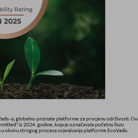
adis-a, globalno priznate platforme za procjenu održivosti. Ov
mitted“ iz 2024. godine, koja je označavala početnu fazu
ima u okviru strogog procesa ocjenjivanja platforme EcoVadis.