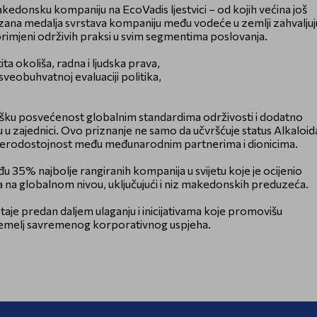
edonsku kompaniju na EcoVadis ljestvici – od kojih većina još
zana medalja svrstava kompaniju među vodeće u zemlji zahvaljuj
primjeni održivih praksi u svim segmentima poslovanja.
ta okoliša, radna i ljudska prava,
sveobuhvatnoj evaluaciji politika,
ešku posvećenost globalnim standardima održivosti i dodatno
 zajednici. Ovo priznanje ne samo da učvršćuje status Alkaloid
vu vjerodostojnost među međunarodnim partnerima i dionicima.
đu 35% najbolje rangiranih kompanija u svijetu koje je ocijenio
 na globalnom nivou, uključujući i niz makedonskih preduzeća.
staje predan daljem ulaganju i inicijativama koje promovišu
u temelj savremenog korporativnog uspjeha.