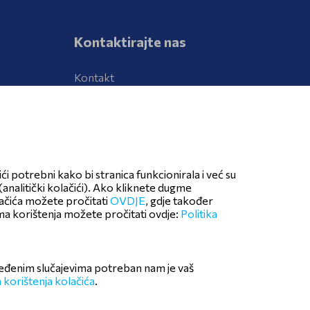
Kontaktirajte nas
Kontakt
Prijava neželjenih djelovanja lijeka
ći potrebni kako bi stranica funkcionirala i već su
Pratite nas
analitički kolačići). Ako kliknete dugme
lačića možete pročitati
OVDJE
, gdje također
ima korištenja možete pročitati ovdje:
Politika
ređenim slučajevima potreban nam je vaš
a korištenja kolačića
.