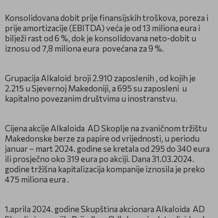
Коnsolidovana dobit prije finansijskih troškova, poreza i
prije amortizacije (EBITDA) veća je od 13 miliona eura i
bilježi rast od 6 %, dok je konsolidovana neto-dobit u
iznosu od 7,8 miliona eura
povećana za 9 %.
Grupacija Alkaloid
broji 2.910 zaposlenih , od kojih je
2.215 u Sjevernoj Makedoniji, a 695 su zaposleni
u
kapitalno povezanim društvima u inostranstvu.
Cijena akcije Alkaloida
AD Skoplje na zvaničnom tržištu
Makedonske berze za papire od vrijednosti, u periodu
januar – mart 2024. godine se kretala od 295 do 340 eura
ili prosječno oko 319 eura po akciji. Dana 31.03.2024.
godine tržišna kapitalizacija kompanije iznosila je preko
475 miliona eura .
1.aprila 2024. godine Skupština akcionara Alkaloida
AD