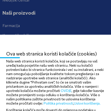
Naši proizvodi
Farmacija
Kozmetika, bilje
Kontaktirajte nas
Ova web stranica koristi kolačiće (cookies)
Kontakt
Naša web stranica koristi kolačiće, koji se postavljaju na vaš
uređaj kada posjetite našu web stranicu. Neki su kolačići
potrebni kako bi stranica funkcionirala i već su instalirani, a neki
Prijava neželjenih djelovanja lijeka
nam omogućuju poboljšanje kvalitete tokom pregledanja i za
nadziranje upotrebe web stranice (analitički kolačići). Ako
kliknete dugme "Prihvatam sve", to će se smatrati vašim
pristankom za upotrebu analitičkih kolačića. Više o namjeni i
upotrebi kolačića možete pročitati
OVDJE
, gdje također kasnije
Pravila privatnosti
Politika kolačića
možete promijeniti svoju odluku o korištenju kolačića. Više o
našim politikama zaštite privatnosti te uslovima korištenja
Politika upotrebe
možete pročitati ovdje:
Politika privatnosti
,
Uslovi korištenja.
Korištenje kolačića može dovesti do prijenosa podataka u