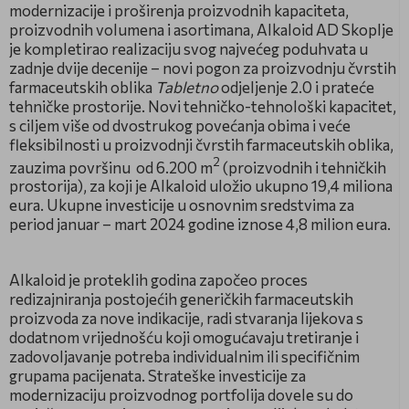
modernizacije i proširenja proizvodnih kapaciteta,
proizvodnih volumena i asortimana, Alkaloid AD Skoplje
je kompletirao realizaciju svog najvećeg poduhvata u
zadnje dvije decenije – novi pogon za proizvodnju čvrstih
farmaceutskih oblika
Tabletno
odjeljenje 2.0 i prateće
tehničke prostorije. Novi tehničko-tehnološki kapacitet,
s ciljem više od dvostrukog povećanja obima i veće
fleksibilnosti u proizvodnji čvrstih farmaceutskih oblika,
2
zauzima površinu
od 6.200 m
(proizvodnih i tehničkih
prostorija), za koji je Alkaloid uložio ukupno 19,4 miliona
eura. Ukupne investicije u osnovnim sredstvima za
period januar – mart 2024 godine iznose 4,8 milion eura.
Аlkaloid je proteklih godina započeo proces
redizajniranja postojećih generičkih farmaceutskih
proizvoda za nove indikacije, radi stvaranja lijekova s
dodatnom vrijednošću koji omogućavaju tretiranje i
zadovoljavanje potreba individualnim ili specifičnim
grupama pacijenata. Strateške investicije za
modernizaciju proizvodnog portfolija dovele su do