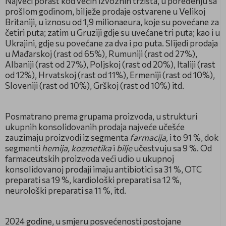
Najveći porast kod većih izvoznih tržišta, u poređenju sa
prošlom godinom, bilježe prodaje ostvarene u Velikoj
Britaniji, u iznosu od 1,9 milionaeura, koje su povećane za
četiri puta; zatim u Gruziji gdje su uvećane tri puta; kao i u
Ukrajini, gdje su povećane za dva i po puta. Slijedi prodaja
u Mađarskoj (rast od 65%), Rumuniji (rast od 27%),
Albaniji (rast od 27%), Poljskoj (rast od 20%), Italiji (rast
od 12%), Hrvatskoj (rast od 11%), Ermeniji (rast od 10%),
Sloveniji (rast od 10%), Grškoj (rast od 10%) itd.
Posmatrano prema grupama proizvoda, u strukturi
ukupnih konsolidovanih prodaja najveće učešće
zauzimaju proizvodi iz segmenta
farmacija,
i to 91 %, dok
segmenti
hemija, kozmetika
i
bilje
učestvuju sa 9 %. Od
farmaceutskih proizvoda veći udio u ukupnoj
konsolidovanoj prodaji imaju antibiotici sa 31 %, OTC
preparati sa 19 %, kardiološki preparati sa 12 %,
neurološki preparati sa 11 %, itd.
2024 godine, u smjeru posvećenosti postojane