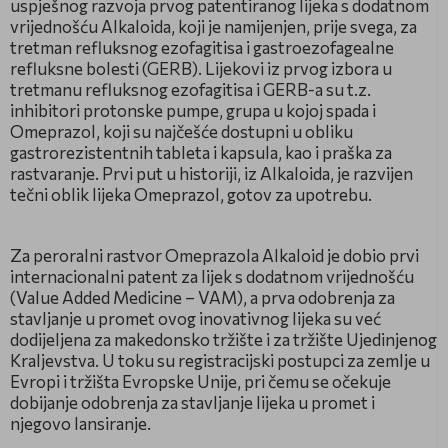
uspješnog razvoja prvog patentiranog lijeka s dodatnom
vrijednošću Alkaloida, koji je namijenjen, prije svega, za
tretman refluksnog ezofagitisa i gastroezofagealne
refluksne bolesti (GERB). Lijekovi iz prvog izbora u
tretmanu refluksnog ezofagitisa i GERB-a su t.z.
inhibitori protonske pumpe, grupa u kojoj spada i
Omeprazol, koji su najčešće dostupni u obliku
gastrorezistentnih tableta i kapsula, kao i praška za
rastvaranje. Prvi put u historiji, iz Alkaloida, je razvijen
tečni oblik lijeka Omeprazol, gotov za upotrebu.
Za peroralni rastvor Omeprazola Alkaloid je dobio prvi
internacionalni patent za lijek s dodatnom vrijednošću
(Value Added Medicine – VAM), а prva odobrenja za
stavljanje u promet ovog inovativnog lijeka su već
dodijeljena za makedonsko tržište i za tržište Ujedinjenog
Kraljevstva. U toku su registracijski postupci za zemlje u
Evropi i tržišta Evropske Unije, pri čemu se očekuje
dobijanje odobrenja za stavljanje lijeka u promet i
njegovo lansiranje.